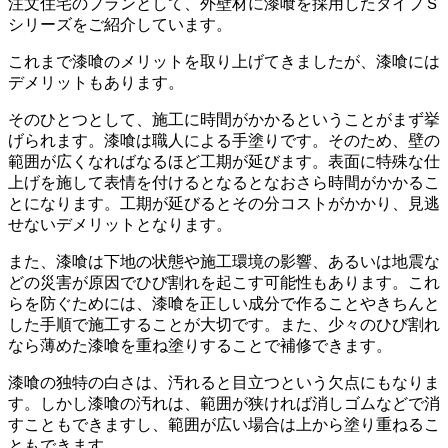
注文住宅のプランとして、外壁材に漆喰を採用したタイプＳ
シリーズをご紹介しています。
これまで漆喰のメリットを取り上げてきましたが、漆喰には
デメリットもあります。
そのひとつとして、施工に時間がかかるということがまず挙
げられます。漆喰は職人による手塗りです。そのため、壁の
範囲が広くなればなるほど工期が延びます。表面に特殊な仕
上げを施して表情を付けるとなるとなおさら時間がかかるこ
とになります。工期が延びるとその分コストがかかり、見逃
せないデメリットとなります。
また、漆喰は下地の状態や施工環境の影響、あるいは地震な
どの災害が原因でひび割れを起こす可能性もあります。これ
らを防ぐためには、漆喰を正しい成分で作ることやきちんと
した手順で施工することが大切です。また、少々のひび割れ
なら薄めた漆喰を重ね塗りすることで補修できます。
漆喰の独特の白さは、汚れると目立つという欠点にもなりま
す。しかし漆喰の汚れは、範囲が狭ければ消しゴムなどで消
すこともできますし、範囲が広い場合は上から塗り重ねるこ
ともできます。