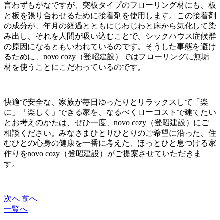
言わずもがなですが、突板タイプのフローリング材にも、板
と板を張り合わせるために接着剤を使用します。この接着剤
の成分が、年月の経過とともにじわじわと床から気化して染
み出し、それを人間が吸い込むことで、シックハウス症候群
の原因になるともいわれているのです。そうした事態を避け
るために、novo cozy（登昭建設）ではフローリングに無垢
材を使うことにこだわっているのです。
快適で安全な、家族が毎日ゆったりとリラックスして「楽
に」「楽しく」できる家を、なるべくローコストで建てたい
とお考えのかたは、ぜひ一度、novo cozy（登昭建設）にご
相談ください。みなさまひとりひとりのご希望に沿った、住
むひとの心身の健康を一番に考えた、ほっとひと息つける家
作りをnovo cozy（登昭建設）がご提案させていただきま
す。
次へ
前へ
一覧へ