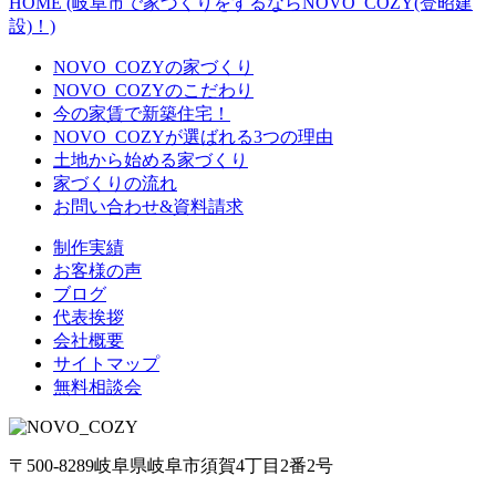
HOME (岐阜市で家づくりをするならNOVO_COZY(登昭建
設)！)
NOVO_COZYの家づくり
NOVO_COZYのこだわり
今の家賃で新築住宅！
NOVO_COZYが選ばれる3つの理由
土地から始める家づくり
家づくりの流れ
お問い合わせ&資料請求
制作実績
お客様の声
ブログ
代表挨拶
会社概要
サイトマップ
無料相談会
〒500-8289岐阜県岐阜市須賀4丁目2番2号